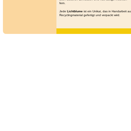
fern.
Jede
Lichtblume
ist ein Unikat, das in Handarbeit a
Recyclingmaterial gefertigt und verpackt wird.