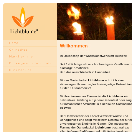
im Onlineshop der Wachskunstwerkstatt Hüllsieck.
Seit 1986 fertige ich aus hochwertigem Paraffinwach
einmalige Kreationen.
Und das ausschließlich in Handarbeit.
Mit der Gartenfackel
Lichtblume
schuf ich eine
stimmungsvolle und zugleich einzigartige Beleuchtu
für den Outdoorbereich.
Mit ihrer tanzenden Flamme ist die
Lichtblume
ein
dekorativer Blickfang auf jedem Gartenfest oder sorg
für romantisches Ambiente in einer lauen Sommerna
zu zweit.
Der Flammentanz der Fackel vermittelt Wärme und
Behaglichkeit und sorgt mit seinem Lichtzauber für e
unvergessenes Erlebnis im Garten. Die imposante
Flamme der Gartenfackel
Lichtblume
trotzt nahezu
allen äußeren Einflüssen und hält lästige Insekten