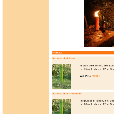
Produkt
Gartenfackel Arco
In grün-gelb Tönen, inkl. Lö
ca. 65cm hoch; ca. 12cm Du
Web-Preis:
59.00 €
Gartenfackel Arco hoch
In grün-gelb Tönen, inkl. L
ca. 78cm hoch; ca. 12cm Du