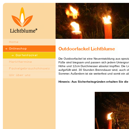
Die Outdoorfackel ist eine Neuentwicklung aus spez
Füße sind biegsam und passen sich jedem Untergrun
Höhe und 12cm Durchmesser absolut tropffrei. Die L
aufgefüllt wird. 30 Stunden Brenndauer sind, auch ohn
Sommer. Außerdem ist sie wetterfest und somit ein 
Hinweis: Aus Sicherheitsgründen erhalten Sie d