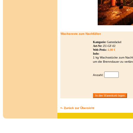
Wachsreste zum Nachfüllen
Kategorie:
Gartenfackel
Art-Nr:
ZU-GF-02
Web-Preis:
4.00 €
Info:
1 kg Wachsstücke zum Nachf
um die Brenndauer zu verlän
Anzahl:
<- Zurück zur Übersicht