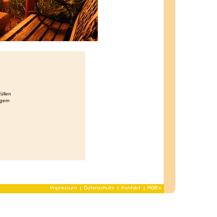
üllen
gern