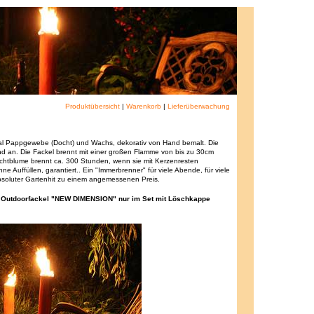
Produktübersicht
|
Warenkorb
|
Lieferüberwachung
ial Pappgewebe (Docht) und Wachs, dekorativ von Hand bemalt. Die
d an. Die Fackel brennt mit einer großen Flamme von bis zu 30cm
ichtblume brennt ca. 300 Stunden, wenn sie mit Kerzenresten
e Auffüllen, garantiert.. Ein "Immerbrenner" für viele Abende, für viele
absoluter Gartenhit zu einem angemessenen Preis.
ie Outdoorfackel "NEW DIMENSION" nur im Set mit Löschkappe