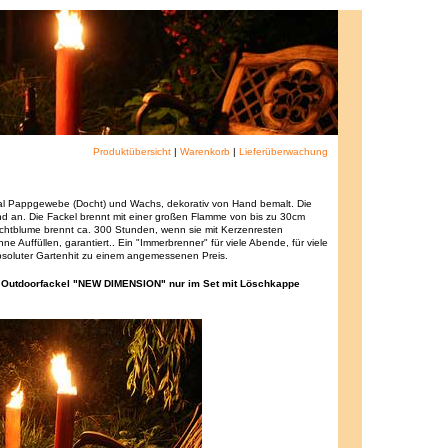
Produktübersicht
|
Warenkorb
|
Lieferüberwachung
ial Pappgewebe (Docht) und Wachs, dekorativ von Hand bemalt. Die
d an. Die Fackel brennt mit einer großen Flamme von bis zu 30cm
ichtblume brennt ca. 300 Stunden, wenn sie mit Kerzenresten
e Auffüllen, garantiert.. Ein "Immerbrenner" für viele Abende, für viele
absoluter Gartenhit zu einem angemessenen Preis.
ie Outdoorfackel "NEW DIMENSION" nur im Set mit Löschkappe