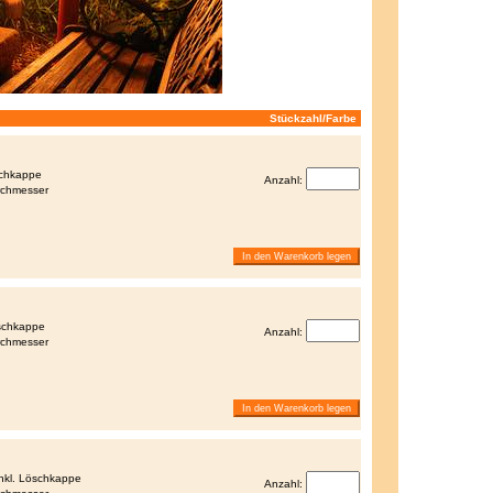
Stückzahl/Farbe
schkappe
Anzahl:
rchmesser
öschkappe
Anzahl:
rchmesser
inkl. Löschkappe
Anzahl: