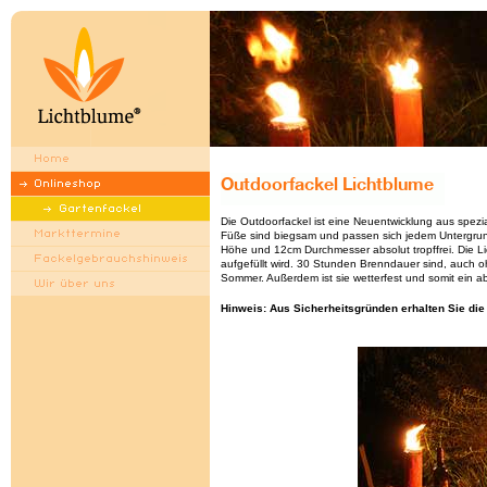
Die Outdoorfackel ist eine Neuentwicklung aus spez
Füße sind biegsam und passen sich jedem Untergrun
Höhe und 12cm Durchmesser absolut tropffrei. Die L
aufgefüllt wird. 30 Stunden Brenndauer sind, auch ohn
Sommer. Außerdem ist sie wetterfest und somit ein 
Hinweis: Aus Sicherheitsgründen erhalten Sie d