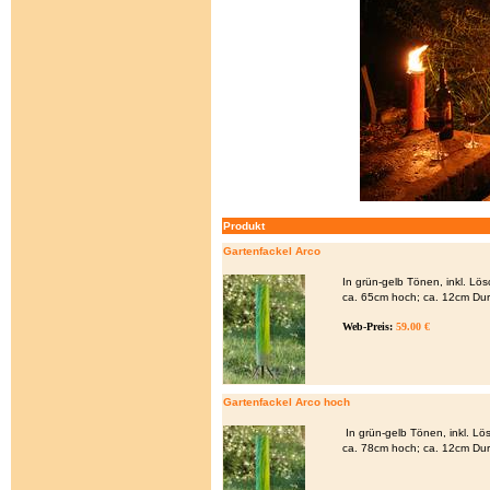
Produkt
Gartenfackel Arco
In grün-gelb Tönen, inkl. Lö
ca. 65cm hoch; ca. 12cm Du
Web-Preis:
59.00 €
Gartenfackel Arco hoch
In grün-gelb Tönen, inkl. L
ca. 78cm hoch; ca. 12cm Du